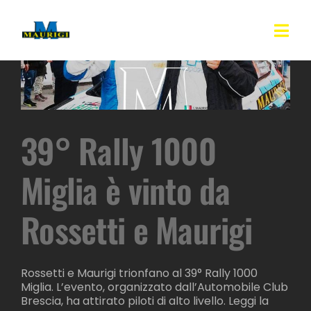
Skip
to
content
Togg
Navi
Azienda
Stampaggio a caldo
39° Rally 1000
Certificazioni
Miglia è vinto da
Rossetti e Maurigi
News
Contatti
Rossetti e Maurigi trionfano al 39° Rally 1000
Miglia. L’evento, organizzato dall’Automobile Club
Brescia, ha attirato piloti di alto livello. Leggi la