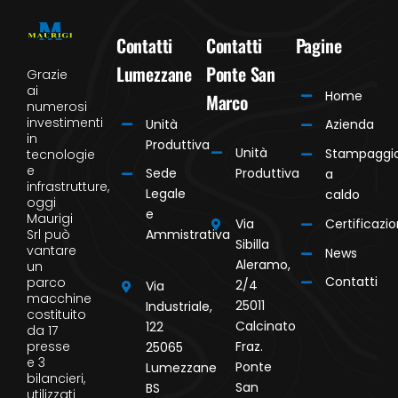
Contatti
Contatti
Pagine
Lumezzane
Ponte San
Grazie
ai
Home
Marco
numerosi
investimenti
Unità
Azienda
in
Produttiva
Unità
Stampaggi
tecnologie
e
Produttiva
Sede
a
infrastrutture,
Legale
caldo
oggi
e
Maurigi
Certificazio
Via
Srl può
Ammistrativa
Sibilla
vantare
News
Aleramo,
un
Contatti
parco
2/4
Via
macchine
25011
Industriale,
costituito
Calcinato
122
da 17
presse
Fraz.
25065
e 3
Ponte
Lumezzane
bilancieri,
San
BS
utilizzati