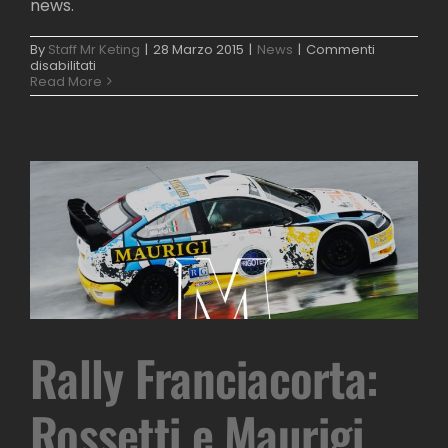
news.
By
Staff Mr Keting
|
28 Marzo 2015
|
News
|
Commenti
su
disabilitati
39°
Read More
Rally
1000
Miglia
è
vinto
da
Rossetti
e
Maurigi
Rally Franciacorta:
Rossetti e Maurigi