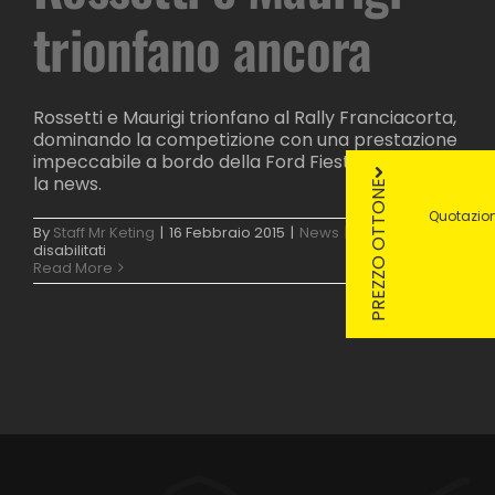
trionfano ancora
Rossetti e Maurigi trionfano al Rally Franciacorta,
dominando la competizione con una prestazione
impeccabile a bordo della Ford Fiesta WRC. Leggi
la news.
PREZZO OTTONE
Quotazion
By
Staff Mr Keting
|
16 Febbraio 2015
|
News
|
Commenti
su
disabilitati
Rally
Read More
Franciacorta:
Rossetti
e
Maurigi
trionfano
ancora